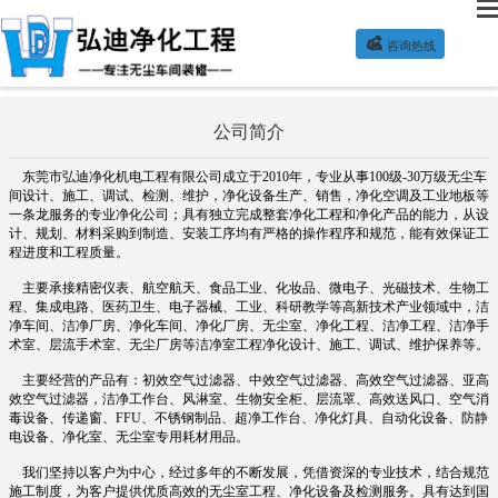

咨询热线
关于我们
公司荣誉
公司简介
东莞市弘迪净化机电工程有限公司成立于2010年，专业从事100级-30万级无尘车
间设计、施工、调试、检测、维护，净化设备生产、销售，净化空调及工业地板等
一条龙服务的专业净化公司；具有独立完成整套净化工程和净化产品的能力，从设
计、规划、材料采购到制造、安装工序均有严格的操作程序和规范，能有效保证工
程进度和工程质量。
主要承接精密仪表、航空航天、食品工业、化妆品、微电子、光磁技术、生物工
程、集成电路、医药卫生、电子器械、工业、科研教学等高新技术产业领域中，洁
净车间、洁净厂房、净化车间、净化厂房、无尘室、净化工程、洁净工程、洁净手
术室、层流手术室、无尘厂房等洁净室工程净化设计、施工、调试、维护保养等。
主要经营的产品有：初效空气过滤器、中效空气过滤器、高效空气过滤器、亚高
效空气过滤器，洁净工作台、风淋室、生物安全柜、层流罩、高效送风口、空气消
毒设备、传递窗、FFU、不锈钢制品、超净工作台、净化灯具、自动化设备、防静
电设备、净化室、无尘室专用耗材用品。
我们坚持以客户为中心，经过多年的不断发展，凭借资深的专业技术，结合规范
施工制度，为客户提供优质高效的无尘室工程、净化设备及检测服务。具有达到国