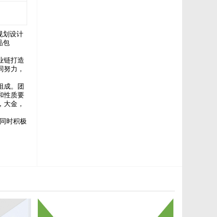
规划设计
品包
业链打造
同努力，
组成。团
和性质要
，大金，
，同时积极