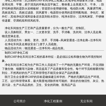
净化工程详情：武汉制药GMP车间净化工程施工区域净化等级要求万级，地面
采用光滑、平整，易于清洗的环氧自流平施工，整体看上去美观大方、干净。；防
护结构使用的是防火岩棉板材；管道部分使用镀锌板、电动防火阀、风量调节阀，
高效送风口、高效过滤器、回风窗等；电器部分使用的是照明配电箱、净化灯、紫
外灯；其他净化区域和设备还涉及到给水部分、纯净水部分、洁净风淋室、不锈钢
传递窗、空调机组和排风机等。
净化车间按生产工艺和产品质量要求，分为一般生产区、控制区。
设人员换鞋区、男女一、二次更衣室、洗手、手消毒、洗衣间、洁净人流走廊、
物流货淋走道。
人员流动方向：换鞋、更衣、洗手、手消毒--风淋室通道--洁净走廊--洁净车间
在净化车间及走廊设安全门,便于人员疏散。
物品流动方向：物流通道---洁净车间--成品包装。
制药GMP净化工程
制药GMP净化车间洁净工程的基本特征：是必须以尘粒和微生物为环境控制对
象。
净化车间洁净工程为生产和工作人员提供了一个严格的无菌生产环境，不仅消除
了微生物、细菌等污染物，而且提高了产品质量和安全性。每个环节流程都要控制
到位，不然再好的生产工艺和管理也不能完全保证产品的质量。
医疗卫生企业要求GMP的目标是确保建立科学的、严格的无菌药品生产环境、
工艺、运行和管理体系，最大限度地消除所有可能的、潜在的生物活性、灰尘、热
原污染，生产出高品质的、卫生、安全的药物、医用品产品
公司简介
净化工程案例
无尘车间