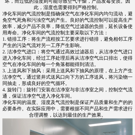
坏，而过低的湿度则可能导致空气干燥，产品发霉变质。因
此，湿度也需要得到严格控制。
净化车间的气流控制是指确保空气在净化车间内均匀流动，避
免空气死角和污浊空气的产生。良好的气流控制可以提高生产
效率，减少产品不良率，降低空气过滤器的负担，延长设备使
用寿命。净化车间的气流控制主要采取以下方法：
1. 错排工序：将生产流程按工艺要求进行错排，避免相邻工序
产生的污染气流对另一工序产生影响。
2. 洁净空气进口：将空气通过高效过滤器后，从洁净空气进口
进入净化车间，经过工序处理后再从洁净空气出口排出，使得
空气在净化车间的每一个角落都能得到清洁。
3. 上送风和下抽风：采用上送风和下抽风的原理，在上方产生
洁净空气，通过竖井式送风口向下方的工序送风，将污染物一
同抽走，形成良好的空气循环。
4. 旋转门：旋转门安装在洁净室与非洁净室之间，控制空气流
通，保证洁净空气进入净化车间。
净化车间的温度、湿度及气流控制是保证产品质量和生产的的
必要条件。在实际应用中，需要根据不同产品和生产需求进行
合理调整，以达到最佳的生产效果。