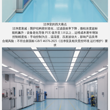
洁净室的四大痛点
洁净度衰减：围护结构密封老化，过滤器效率下降，微粒浓度超标
能耗飙升：设备老化导致 PUE 值升至 1.8 以上，运维成本逐年增加
控制精度低：手动控制为主，温湿度、压差波动大，影响产品良率
合规风险：不符合新国标 GB/T 46376-2025《洁净室及相关受控环境 运行维护》要
求