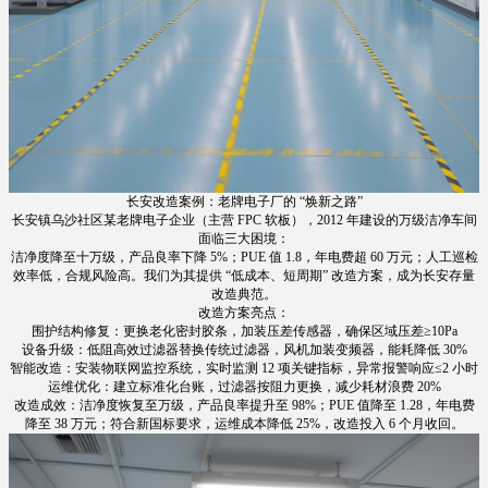
长安改造案例：老牌电子厂的 “焕新之路”
长安镇乌沙社区某老牌电子企业（主营 FPC 软板），2012 年建设的万级洁净车间
面临三大困境：
洁净度降至十万级，产品良率下降 5%；PUE 值 1.8，年电费超 60 万元；人工巡检
效率低，合规风险高。我们为其提供 “低成本、短周期” 改造方案，成为长安存量
改造典范。
改造方案亮点：
围护结构修复：更换老化密封胶条，加装压差传感器，确保区域压差≥10Pa
设备升级：低阻高效过滤器替换传统过滤器，风机加装变频器，能耗降低 30%
智能改造：安装物联网监控系统，实时监测 12 项关键指标，异常报警响应≤2 小时
运维优化：建立标准化台账，过滤器按阻力更换，减少耗材浪费 20%
改造成效：洁净度恢复至万级，产品良率提升至 98%；PUE 值降至 1.28，年电费
降至 38 万元；符合新国标要求，运维成本降低 25%，改造投入 6 个月收回。