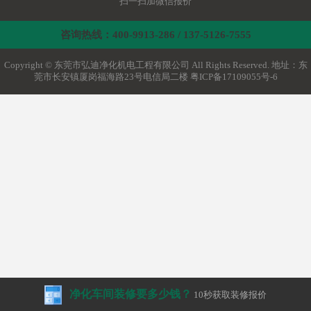
扫一扫加微信报价
咨询热线：400-9913-286 / 137-5126-7555
Copyright © 东莞市弘迪净化机电工程有限公司 All Rights Reserved. 地址：东
莞市长安镇厦岗福海路23号电信局二楼
粤ICP备17109055号-6
净化车间装修要多少钱？
10秒获取装修报价