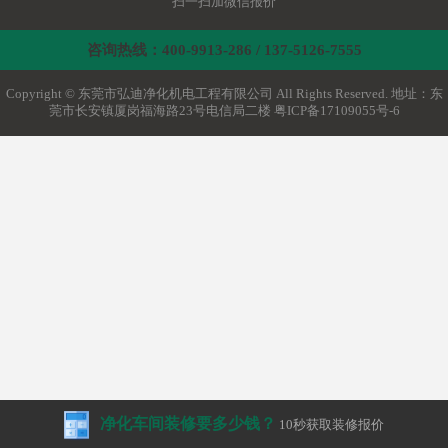
扫一扫加微信报价
咨询热线：400-9913-286 / 137-5126-7555
Copyright © 东莞市弘迪净化机电工程有限公司 All Rights Reserved. 地址：东
莞市长安镇厦岗福海路23号电信局二楼
粤ICP备17109055号-6
净化车间装修要多少钱？
10秒获取装修报价