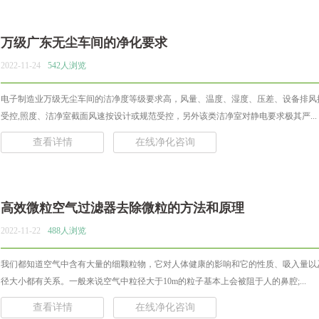
万级广东无尘车间的净化要求
2022-11-24
542人浏览
电子制造业万级无尘车间的洁净度等级要求高，风量、温度、湿度、压差、设备排风
受控,照度、洁净室截面风速按设计或规范受控，另外该类洁净室对静电要求极其严...
查看详情
在线净化咨询
高效微粒空气过滤器去除微粒的方法和原理
2022-11-22
488人浏览
我们都知道空气中含有大量的细颗粒物，它对人体健康的影响和它的性质、吸入量以
径大小都有关系。一般来说空气中粒径大于10m的粒子基本上会被阻于人的鼻腔;...
查看详情
在线净化咨询