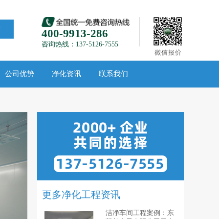
索
400-9913-286
咨询热线：137-5126-7555
公司优势
净化资讯
联系我们
更多净化工程资讯
洁净车间工程案例：东