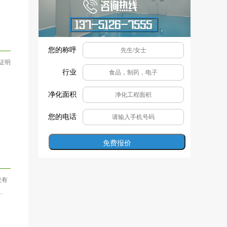
您的称呼
证明
行业
净化面积
您的电话
免费报价
没有
.