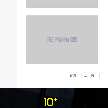
1
首页
上一页