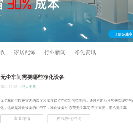
收
家居配饰
行业新闻
净化资讯
无尘车间需要哪些净化设备
2022-12-02
467人浏览
无尘车间可以把室内的温度和湿度保持在特定的范围内，通过不断地换气来实现空气
化，这就是净化设备的功劳了，净化设备对 东莞无尘车间 至关重要，那么无尘车...
查看详情
在线净化咨询