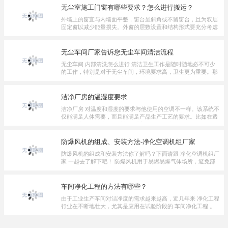
无尘室施工门窗有哪些要求？怎么进行搬运？
外墙上的窗宜与内墙面平整，窗台呈斜角或不留窗台，且为双层
固定窗以减少能量损失。外窗的层数设置和结构形式要充分考虑
对空气水分的密封，使污染粒子不易从外部渗入。有时候...
无尘车间厂家告诉您无尘车间清洁流程
无尘车间 内部清洗怎么进行 清洁卫生工作是随时随地必不可少
的工作，特别是对于无尘车间，环境要求高，卫生更为重要。那
么如何清洁车间内部呢?先要用真空清除碎屑、纤维和其他...
洁净厂房的温湿度要求
洁净厂房 对温度和湿度的要求与他使用的空调不一样。该系统不
仅能满足人体需要，而且能满足产品生产工艺的要求。比如在透
镜制作车间，湿度不能过高，过高会引起透镜起雾，影响...
防爆风机的组成、安装方法-净化空调机组厂家
防爆风机的组成和安装方法你了解吗？下面请跟 净化空调机组厂
家 一起去了解下吧！ 防爆风机用于易燃易爆气体场所，避免部
分易燃易爆物造成安全事故。广泛应用于工厂、矿山、隧...
车间净化工程的方法有哪些？
由于工业生产车间对洁净度的需求越来越高，近几年来 净化工程
行业在不断地壮大，尤其是应用在试验阶段的 车间净化工程 。
所谓的车间净化指的是在特定的车间范围内，保持一定的...